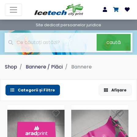
Site dedicat persoanelor juridice
caută
Shop
Bannere / Plăci
Bannere
Categorii și Filtre
Afișare