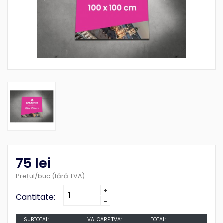
75
lei
Prețul/buc (fără TVA)
+
Cantitate:
-
SUBTOTAL:
VALOARE TVA:
TOTAL: