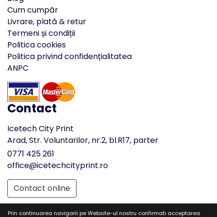
Cum cumpăr
Livrare, plată & retur
Termeni și condiții
Politica cookies
Politica privind confidențialitatea
ANPC
Contact
Icetech City Print
Arad, Str. Voluntarilor, nr.2, bl.R17, parter
0771 425 261
office@icetechcityprint.ro
Contact online
Prin continuarea navigarii pe Website-ul nostru confirmati acceptarea