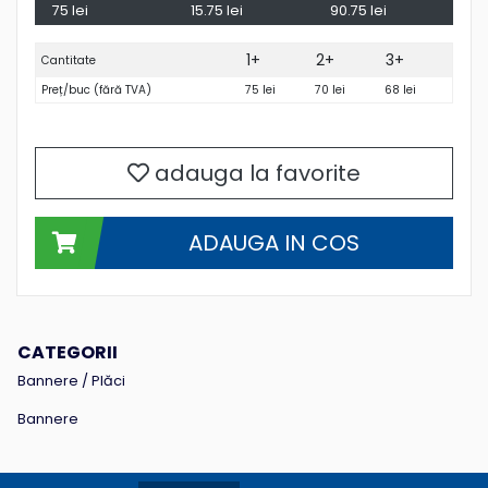
75
lei
15.75
lei
90.75
lei
1
+
2
+
3
+
Cantitate
Preț/buc (fără TVA)
75
lei
70
lei
68
lei
adauga la favorite
ADAUGA IN COS
CATEGORII
Bannere / Plăci
Bannere