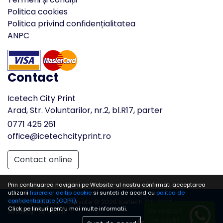
Politica cookies
Politica privind confidențialitatea
ANPC
Contact
Icetech City Print
Arad, Str. Voluntarilor, nr.2, bl.R17, parter
0771 425 261
office@icetechcityprint.ro
Contact online
Prin continuarea navigarii pe Website-ul nostru confirmati acceptarea
utlizarii
fisierelor de tip cookie
si sunteti de acord cu
politca de
confidentialitate (GDPR)
.
Toate drepturile rezervate © 2026 Icetech City Print
Click pe linkuri pentru mai multe informatii.
Nu ai gasit
Webdesign by Icetech
ce cauti?