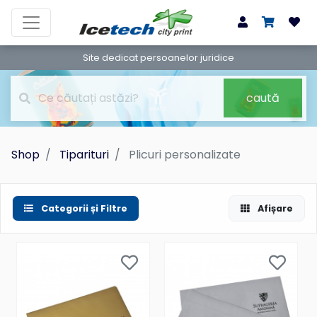
Site dedicat persoanelor juridice
caută
Shop
Tiparituri
Plicuri personalizate
Categorii și Filtre
Afișare