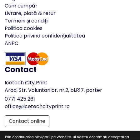
Cum cumpăr
Livrare, plată & retur
Termeni și condiții
Politica cookies
Politica privind confidențialitatea
ANPC
Contact
Icetech City Print
Arad, Str. Voluntarilor, nr.2, bl.R17, parter
0771 425 261
office@icetechcityprint.ro
Contact online
Prin continuarea navigarii pe Website-ul nostru confirmati acceptarea