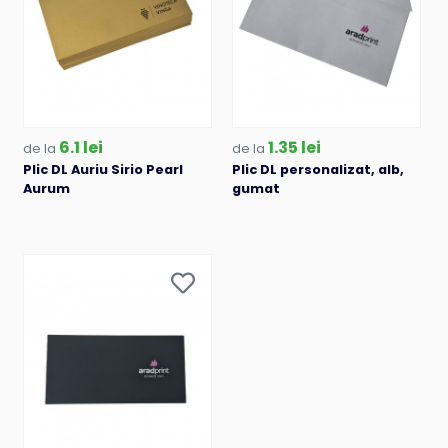
6.1 lei
1.35 lei
de la
de la
Plic DL Auriu Sirio Pearl
Plic DL personalizat, alb,
Aurum
gumat