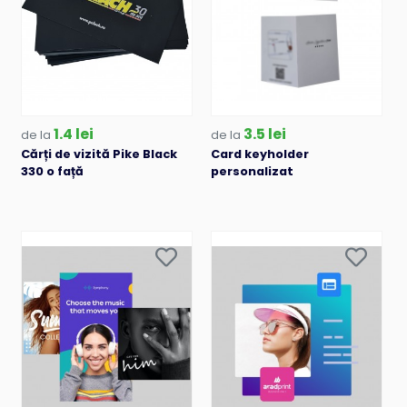
1.4 lei
3.5 lei
de la
de la
Cărți de vizită Pike Black
Card keyholder
330 o față
personalizat