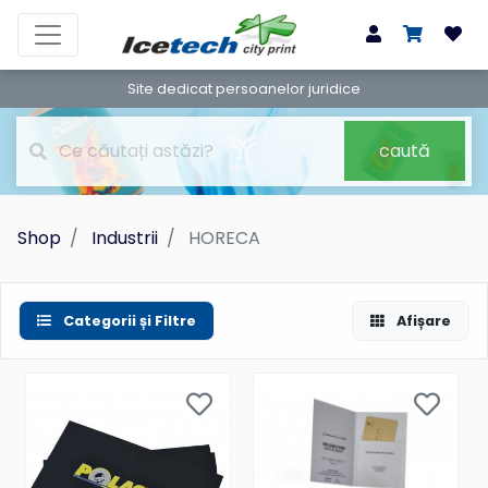
Site dedicat persoanelor juridice
caută
Shop
Industrii
HORECA
Categorii și Filtre
Afișare